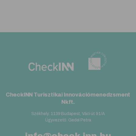
CheckINN Turisztikai Innovációmenedzsment
Nkft.
Székhely: 1139 Budapest, Váci út 91/A
Ügyvezető: Gedei Petra
info@check-inn.hu