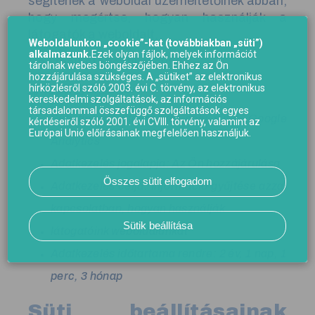
segítenek a weboldal üzemeltetőinek abban,
hogy megértse, hogyan használják a
látogatók a weboldalt.
Weboldalunkon „cookie”-kat (továbbiakban „süti”)
alkalmazunk.
Ezek olyan fájlok, melyek információt
Használt statisztikai sütik:
tárolnak webes böngészőjében. Ehhez az Ön
hozzájárulása szükséges. A „sütiket” az elektronikus
hírközlésről szóló 2003. évi C. törvény, az elektronikus
_ga, _gid, _gat, _gcl_au
kereskedelmi szolgáltatások, az információs
társadalommal összefüggő szolgáltatások egyes
Süti típusa: Statisztikai célú sütik, Google
kérdéseiről szóló 2001. évi CVIII. törvény, valamint az
Európai Unió előírásainak megfelelően használjuk.
Analytics
Adatkezelés jogalapja: Az Ön hozzájárulása
Összes sütit elfogadom
Adatkezelés célja: Információ gyűjtése azzal
kapcsolatban, hogyan használják
Sütik beállítása
látogatóink weboldalunkat
Adatkezelés időtartama rendre: 2 év, 1 nap, 1
perc, 3 hónap
Süti beállításainak